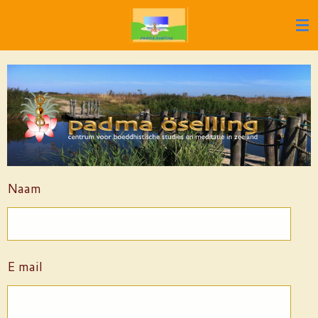
Ga
direct
naar
de
hoofdinhoud
Naam
E mail