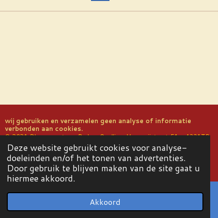
wij gebruiken en verzamelen geen analyse of informatie
verbonden aan cookies.
© 2021 Dharmacentrum Padma Oselling Verwerijstraat 51a 4331TB
Deze website gebruikt cookies voor analyse-
Middelburg www.padmaoselling. eu KvK 22065668 BANK: IBAN:
NL49 INGB 0004 6392 30 BIC: INGBNL 2A email:
doeleinden en/of het tonen van advertenties.
info@padmaoselling.nl
Door gebruik te blijven maken van de site gaat u
hiermee akkoord.
Akkoord
E-mailadres
Kaart